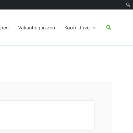
Zoeken
epen
Vakantiequizzen
Koofr-drive