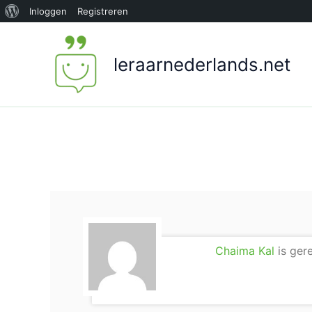
Over
Inloggen
Registreren
Ga
WordPress
naar
leraarnederlands.net
de
inhoud
Chaima Kal
is gere