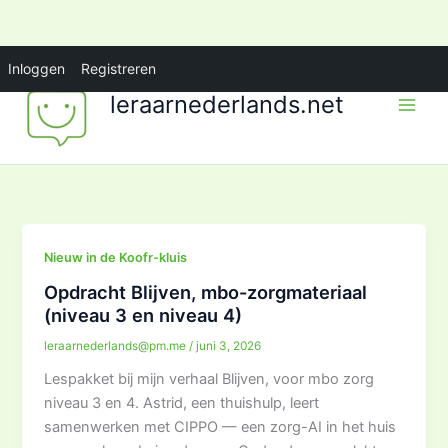
Ga
Inloggen
Registreren
naar
leraarnederlands.net
de
inhoud
Nieuw in de Koofr-kluis
Opdracht Blijven, mbo-zorgmateriaal
(niveau 3 en niveau 4)
leraarnederlands@pm.me
/
juni 3, 2026
Lespakket bij mijn verhaal Blijven, voor mbo zorg
niveau 3 en 4. Astrid, een thuishulp, leert
samenwerken met CIPPO — een zorg-AI in het huis