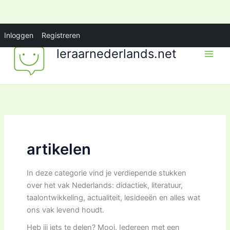
Ga
Inloggen
Registreren
naar
leraarnederlands.net
de
inhoud
artikelen
In deze categorie vind je verdiepende stukken
over het vak Nederlands: didactiek, literatuur,
taalontwikkeling, actualiteit, lesideeën en alles wat
ons vak levend houdt.
Heb jij iets te delen? Mooi. Iedereen met een