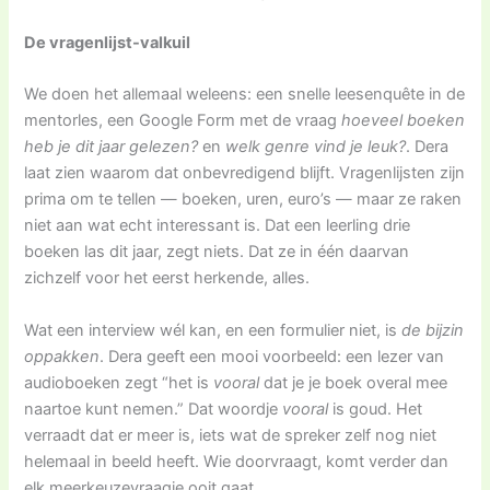
De vragenlijst-valkuil
We doen het allemaal weleens: een snelle leesenquête in de
mentorles, een Google Form met de vraag
hoeveel boeken
heb je dit jaar gelezen?
en
welk genre vind je leuk?
. Dera
laat zien waarom dat onbevredigend blijft. Vragenlijsten zijn
prima om te tellen — boeken, uren, euro’s — maar ze raken
niet aan wat echt interessant is. Dat een leerling drie
boeken las dit jaar, zegt niets. Dat ze in één daarvan
zichzelf voor het eerst herkende, alles.
Wat een interview wél kan, en een formulier niet, is
de bijzin
oppakken
. Dera geeft een mooi voorbeeld: een lezer van
audioboeken zegt “het is
vooral
dat je je boek overal mee
naartoe kunt nemen.” Dat woordje
vooral
is goud. Het
verraadt dat er meer is, iets wat de spreker zelf nog niet
helemaal in beeld heeft. Wie doorvraagt, komt verder dan
elk meerkeuzevraagje ooit gaat.