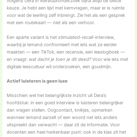
volgens Dera in literatuuronderzoek bijna altijd de beste
keuze. Je hebt een lijst met kernvragen, maar er is ruimte
voor wat de leerling zelf inbrengt. Zie het als een gesprek
met een routekaart — niet als een verhoor.
Een aparte variant is het
stimulated-recall
-interview,
waarbij je iemand confronteert met iets wat ze eerder
maakten — een TikTok, een recensie, een leeslogboek —
en vraagt:
wat dacht je toen je dit deed?
Voor wie iets met
digitale leescultuur wil onderzoeken, een goudmijn.
Actief luisteren is geen luxe
Misschien wel het belangrijkste inzicht uit Dera’s
hoofdstuk: in een goed interview is luisteren belangrijker
dan vragen stellen. Oogcontact, knikjes, opmerken
wanneer iemand aarzelt of een woord net iets anders
uitspreekt dan verwacht — daar zit de informatie. Voor
docenten een heel herkenbaar punt: ook in de klas zit het