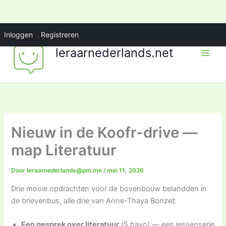
Ga
Inloggen
Registreren
naar
leraarnederlands.net
de
inhoud
Nieuw in de Koofr-drive —
map Literatuur
Door
leraarnederlands@pm.me
/
mei 11, 2026
Drie mooie opdrachten voor de bovenbouw belandden in
de brievenbus, alle drie van Anne-Thaya Bonzet:
Een gesprek over literatuur
(5 havo) — een lessenserie