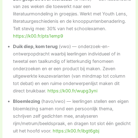
van zes weken die toewerkt naar een
literatuurmondeling in groepjes. Werkt met Youth Lens,
literatuurgeschiedenis en de knooppuntenbenadering.
Telt stevig mee: 30% van het schoolexamen.
https://k00.fr/pts1emp9
Duik diep, kom terug
(vwo) — onderzoek-en-
ontwerpopdracht waarbij leerlingen individueel of in
tweetal een taalkundig of letterkundig fenomeen
onderzoeken en er een product bij maken. Zeven
uitgewerkte keuzevarianten (van mindmap tot column
tot debat) en een ruime onderwerpenlijst maken dit
direct bruikbaar.
https://k00.fr/wupg3yni
Bloemlezing
(havo/vwo) — leerlingen stellen een eigen
bloemlezing samen rond een persoonlijk thema,
schrijven zelf gedichten mee, analyseren
rijm/metrum/beeldspraak, en dragen tot slot één gedicht
uit het hoofd voor.
https://k00.fr/ibgt6gbj