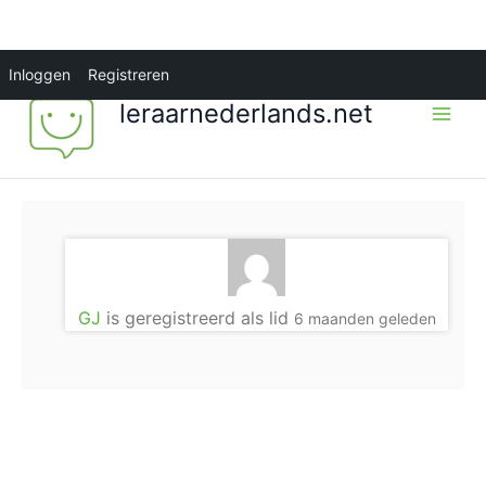
Ga
Inloggen
Registreren
naar
leraarnederlands.net
de
inhoud
GJ
is geregistreerd als lid
6 maanden geleden