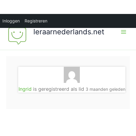
Ga
Inloggen
Registreren
naar
leraarnederlands.net
de
inhoud
Ingrid
is geregistreerd als lid
3 maanden geleden