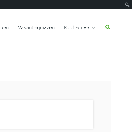
Zoeken
epen
Vakantiequizzen
Koofr-drive