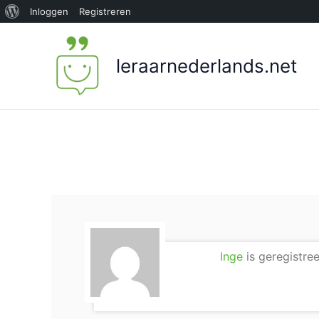
Over
Inloggen
Registreren
Ga
WordPress
naar
leraarnederlands.net
de
inhoud
Inge
is geregistree