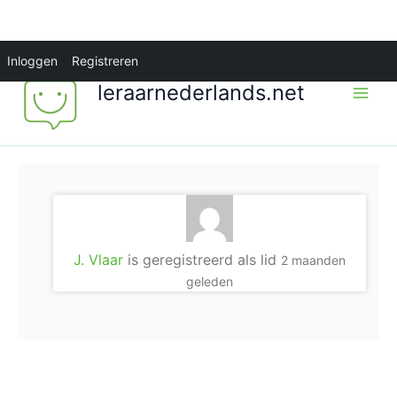
Ga
Inloggen
Registreren
naar
leraarnederlands.net
de
inhoud
J. Vlaar
is geregistreerd als lid
2 maanden
geleden