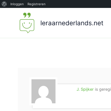
Over
Inloggen
Registreren
Ga
WordPress
naar
leraarnederlands.net
de
inhoud
J. Spijker
is geregi