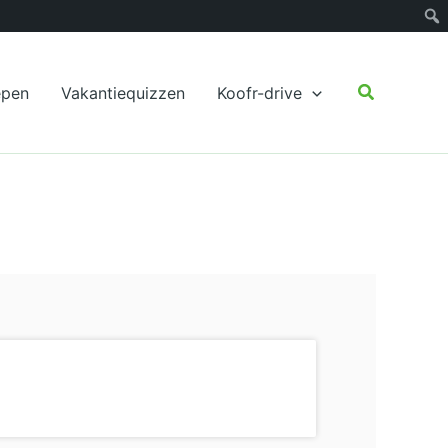
Zoeken
epen
Vakantiequizzen
Koofr-drive