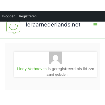
Ga
Inloggen
Registreren
naar
leraarnederlands.net
de
inhoud
Lindy Verhoeven
is geregistreerd als lid
een
maand geleden