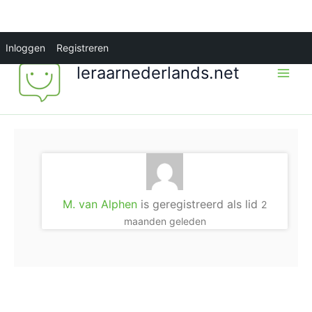
Ga
Inloggen
Registreren
naar
leraarnederlands.net
de
inhoud
M. van Alphen
is geregistreerd als lid
2
maanden geleden