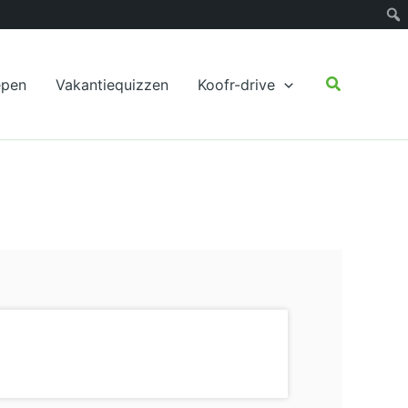
Zoeken
epen
Vakantiequizzen
Koofr-drive