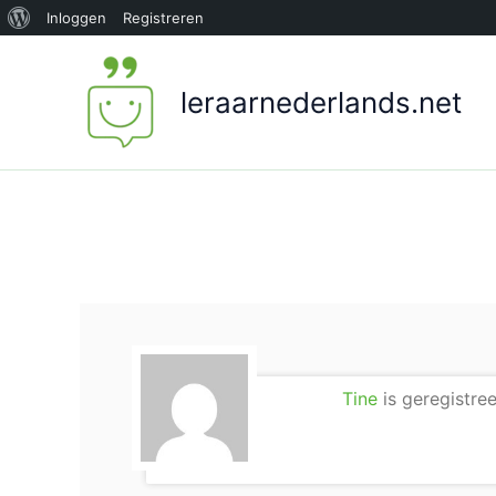
Over
Inloggen
Registreren
Ga
WordPress
naar
leraarnederlands.net
de
inhoud
Tine
is geregistree