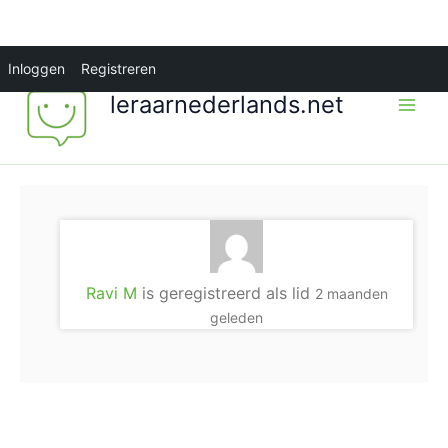
Ga
Inloggen
Registreren
naar
leraarnederlands.net
de
inhoud
Ravi M
is geregistreerd als lid
2 maanden
geleden