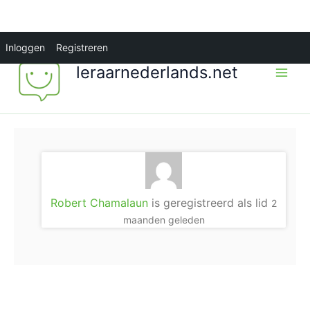
Ga
Inloggen
Registreren
naar
leraarnederlands.net
de
inhoud
Robert Chamalaun
is geregistreerd als lid
2
maanden geleden