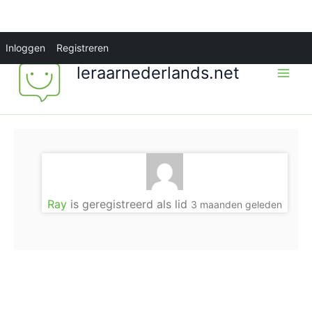
Ga
Inloggen
Registreren
naar
leraarnederlands.net
de
inhoud
Ray
is geregistreerd als lid
3 maanden geleden