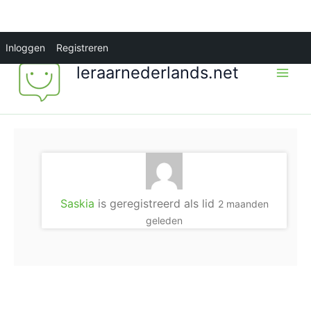
Ga
Inloggen
Registreren
naar
leraarnederlands.net
de
inhoud
Saskia
is geregistreerd als lid
2 maanden
geleden