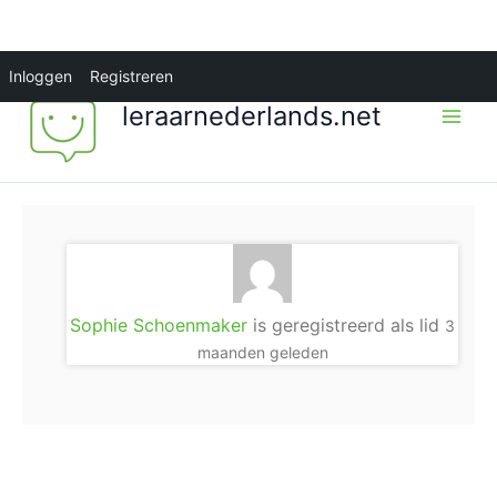
Ga
Inloggen
Registreren
naar
leraarnederlands.net
de
inhoud
Sophie Schoenmaker
is geregistreerd als lid
3
maanden geleden