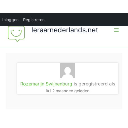
Ga
Inloggen
Registreren
naar
leraarnederlands.net
de
inhoud
Rozemarijn Swijnenburg
is geregistreerd als
lid
2 maanden geleden