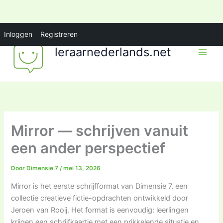
Ga
Inloggen
Registreren
naar
leraarnederlands.net
de
inhoud
Mirror — schrijven vanuit
een ander perspectief
Door
Dimensie 7
/
mei 13, 2026
Mirror is het eerste schrijfformat van Dimensie 7, een
collectie creatieve fictie-opdrachten ontwikkeld door
Jeroen van Rooij. Het format is eenvoudig: leerlingen
krijgen een schrijfkaartje met een prikkelende situatie en