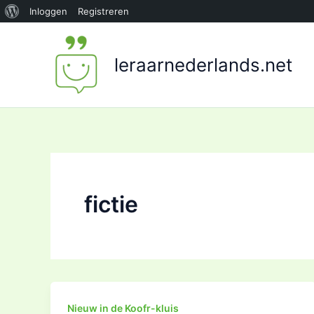
Over
Inloggen
Registreren
Ga
WordPress
naar
leraarnederlands.net
de
inhoud
fictie
Nieuw in de Koofr-kluis