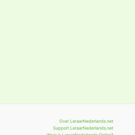
Over LeraarNederlands.net
Support LeraarNederlands.net
Waar is LeraarNederlands.Online?