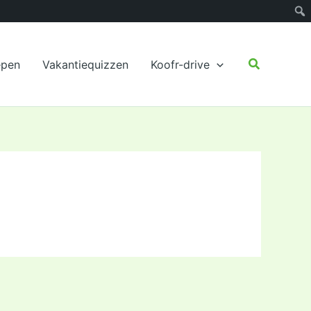
Zoeken
epen
Vakantiequizzen
Koofr-drive