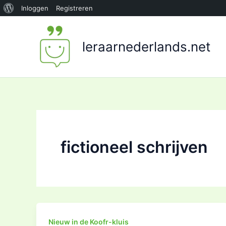
Over
Inloggen
Registreren
Ga
WordPress
naar
leraarnederlands.net
de
inhoud
fictioneel schrijven
Nieuw in de Koofr-kluis