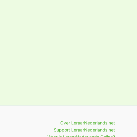
Over LeraarNederlands.net
Support LeraarNederlands.net
Waar is LeraarNederlands.Online?