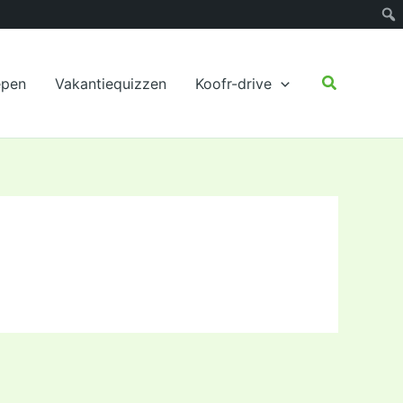
Zoeken
epen
Vakantiequizzen
Koofr-drive