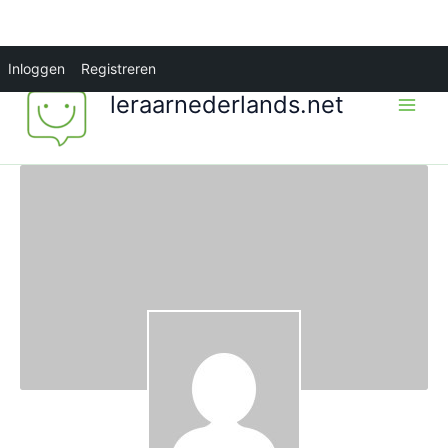
Ga
Inloggen
Registreren
naar
leraarnederlands.net
de
inhoud