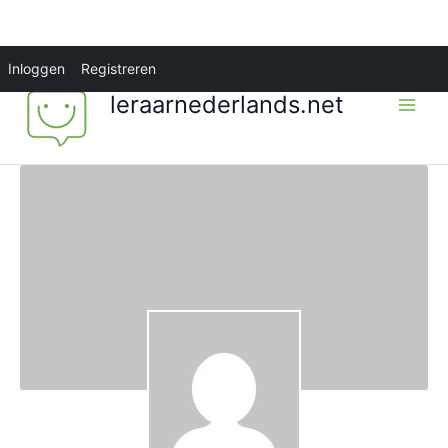
Ga
Inloggen
Registreren
naar
leraarnederlands.net
de
inhoud