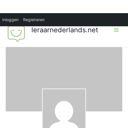
Ga
Inloggen
Registreren
naar
leraarnederlands.net
de
inhoud