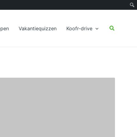
Zoeken
epen
Vakantiequizzen
Koofr-drive