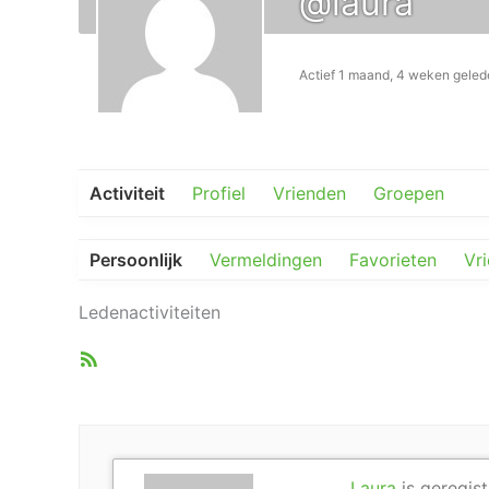
@laura
Actief 1 maand, 4 weken geled
Activiteit
Profiel
Vrienden
Groepen
Persoonlijk
Vermeldingen
Favorieten
Vr
Ledenactiviteiten
RSS
feed
Laura
is geregist