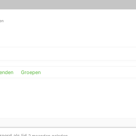
en
ienden
Groepen
reerd als lid
2 maanden geleden