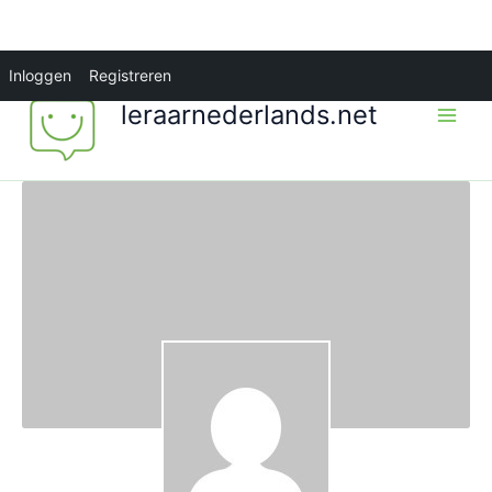
Ga
Inloggen
Registreren
naar
leraarnederlands.net
de
inhoud