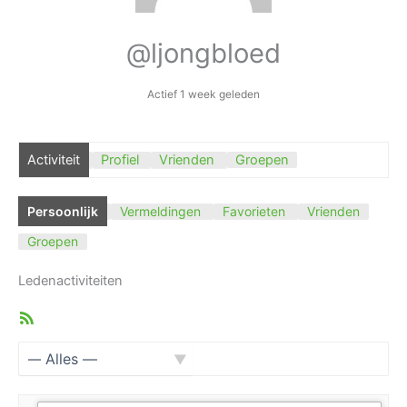
@ljongbloed
Actief 1 week geleden
Activiteit
Profiel
Vrienden
Groepen
Persoonlijk
Vermeldingen
Favorieten
Vrienden
Groepen
Ledenactiviteiten
RSS
feed
Toon: