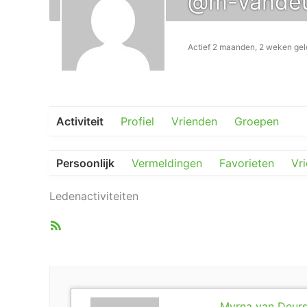
@m-vandeu
Actief 2 maanden, 2 weken ge
Activiteit
Profiel
Vrienden
Groepen
Persoonlijk
Vermeldingen
Favorieten
Vr
Ledenactiviteiten
RSS
feed
Myrna van Deur