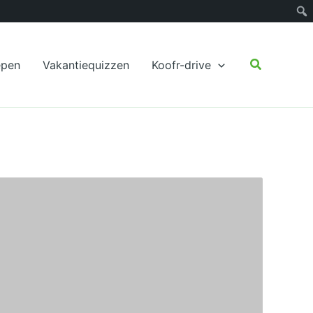
Zoeken
epen
Vakantiequizzen
Koofr-drive