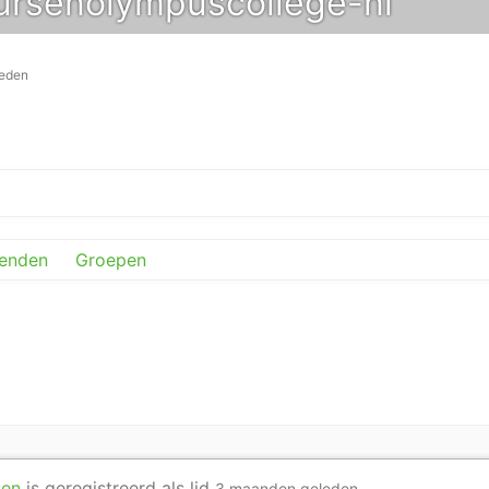
rsenolympuscollege-nl
leden
ienden
Groepen
sen
is geregistreerd als lid
3 maanden geleden