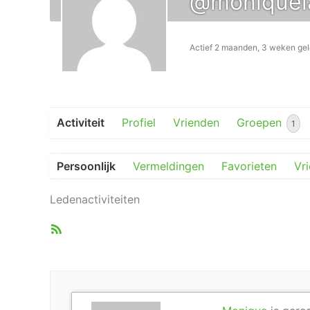
@moniquela
Actief 2 maanden, 3 weken ge
Activiteit
Profiel
Vrienden
Groepen
1
Persoonlijk
Vermeldingen
Favorieten
Vr
Ledenactiviteiten
RSS
feed