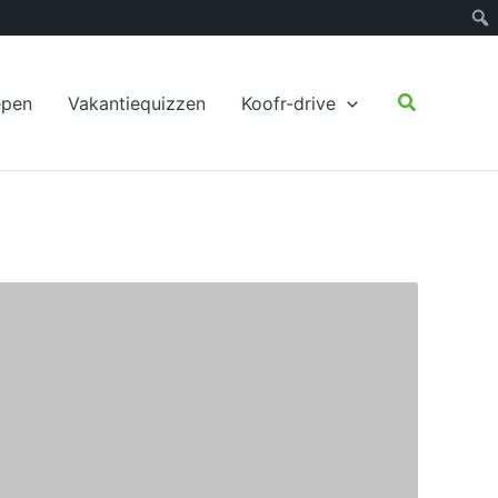
Zoeken
epen
Vakantiequizzen
Koofr-drive