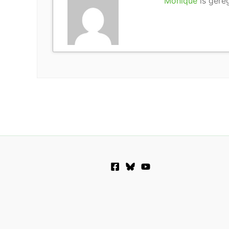
Monique
is gereg