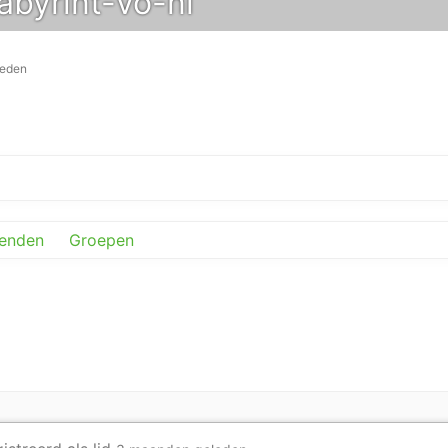
byrint-vo-nl
leden
ienden
Groepen