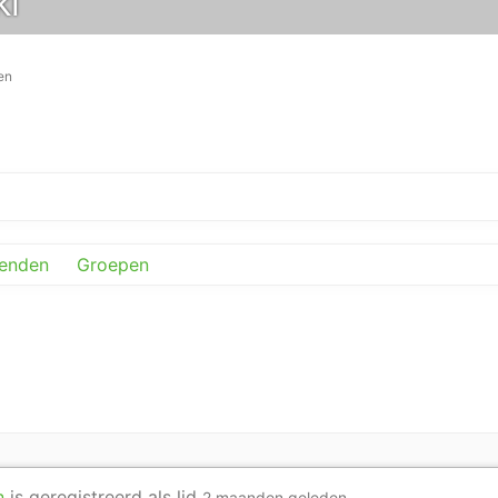
kl
en
ienden
Groepen
n
is geregistreerd als lid
2 maanden geleden