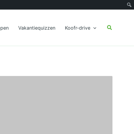
Zoeken
epen
Vakantiequizzen
Koofr-drive