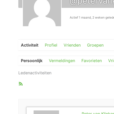
@petervan
Actief 1 maand, 2 weken geled
Activiteit
Profiel
Vrienden
Groepen
Persoonlijk
Vermeldingen
Favorieten
Vr
Ledenactiviteiten
RSS
feed
Peter van Klinke