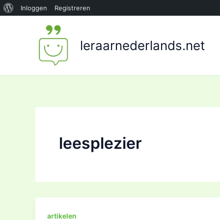
Over
Inloggen
Registreren
Ga
WordPress
naar
leraarnederlands.net
de
inhoud
leesplezier
artikelen