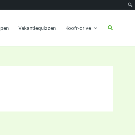
Zoeken
epen
Vakantiequizzen
Koofr-drive