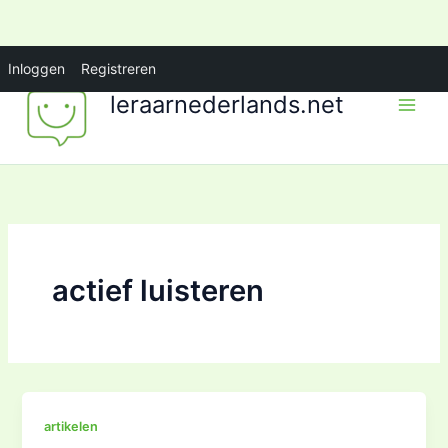
Ga
Inloggen
Registreren
naar
leraarnederlands.net
de
inhoud
actief luisteren
artikelen