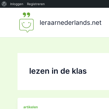
Over
Inloggen
Registreren
Ga
WordPress
naar
leraarnederlands.net
de
inhoud
lezen in de klas
artikelen