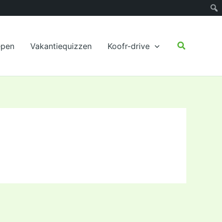
Zoeken
epen
Vakantiequizzen
Koofr-drive