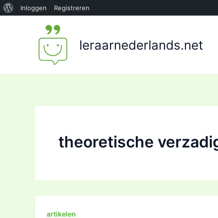
Over
Inloggen
Registreren
Ga
WordPress
naar
leraarnederlands.net
de
inhoud
theoretische verzadi
artikelen