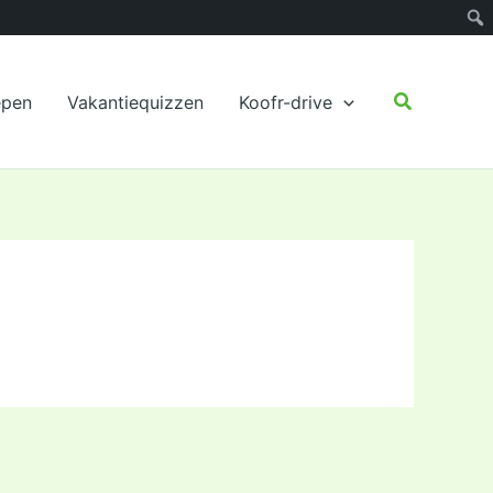
Zoeken
epen
Vakantiequizzen
Koofr-drive